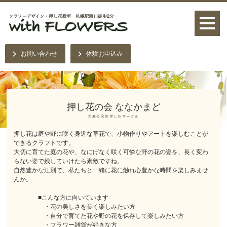
お問い合わせ
体験お申込み
押し花の会 ななかまど
大麻公民館押し花サークル
押し花は庭や野に咲く身近な草花で、小物作りやアートを楽しむことが
できるクラフトです。
大切に育てた庭の花や、なにげなく咲く可憐な野の花の姿を、長く変わ
らない姿で残していけたら素敵ですね。
自然豊かな江別で、私たちと一緒に花に触れ心豊かな時間を楽しみませ
んか。
■こんな方に向いています
・花の美しさを長く楽しみたい方
・自分で育てた花や野の花を保存して楽しみたい方
・フラワー雑貨が好きな方