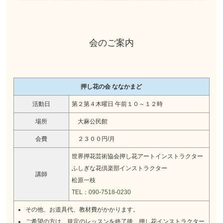
会のご案内
押し花の会 ななかまど
活動日
第２第４木曜日 午前１０～１２時
場所
大麻公民館
会費
２３００円/月
世界押花芸術協会押し花アートインストラクター
ふしぎな花倶楽部インストラクター
講師
松原一枝
TEL：090-7518-0230
その他、お道具代、教材費がかかります。
ご希望の方は、規定のレッスンを終了後、押し花インストラクター