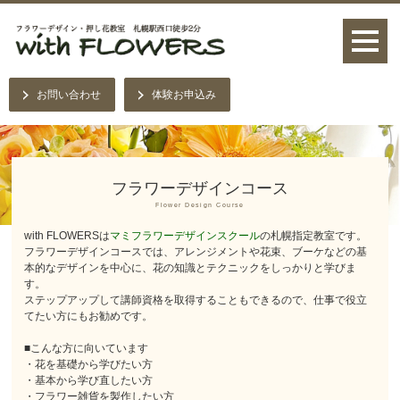
お問い合わせ
体験お申込み
フラワーデザインコース
Flower Design Course
with FLOWERSは
マミフラワーデザインスクール
の札幌指定教室です。
フラワーデザインコースでは、アレンジメントや花束、ブーケなどの基
本的なデザインを中心に、花の知識とテクニックをしっかりと学びま
す。
ステップアップして講師資格を取得することもできるので、仕事で役立
てたい方にもお勧めです。
■こんな方に向いています
・花を基礎から学びたい方
・基本から学び直したい方
・フラワー雑貨を製作したい方